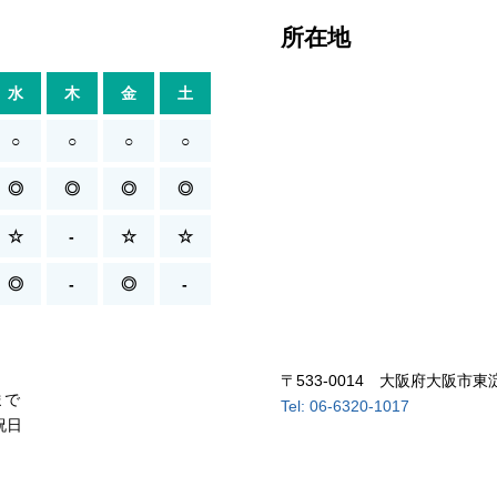
所在地
水
木
金
土
○
○
○
○
◎
◎
◎
◎
☆
-
☆
☆
◎
-
◎
-
〒533-0014 大阪府大阪市東
まで
Tel: 06-6320-1017
祝日