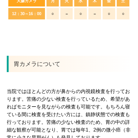
大腸カメラ
月
火
水
木
金
土
12：30～
16：00
○
–
○
–
○
○
胃カメラについて
当院ではほとんどの方が鼻からの内視鏡検査を行ってお
ります。苦痛の少ない検査を行っているため、希望があ
ればモニターを見ながらの検査も可能です。もちろん寝
ている間に検査を受けたい方には、鎮静状態での検査も
行っております。苦痛の少ない検査のため、胃の中の詳
細な観察が可能となり、胃では毎年1、2例の微小癌（非
常に小さな早期がん）も発見しております。