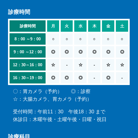
診療時間
診療時間
月
火
水
木
金
土
8：00 ～
9：00
○
○
○
○
○
○
9：00 ～
12：00
◎
◎
◎
◎
◎
◎
12：30～
16：00
☆
-
☆
-
☆
☆
16：30～
19：00
◎
◎
◎
-
◎
-
〇
胃カメラ（予約）
◎
診察
☆
大腸カメラ、胃カメラ（予約）
受付時間
午前11：30 午後18：30 まで
休診日
木曜午後・土曜午後・日曜・祝日
診療科目