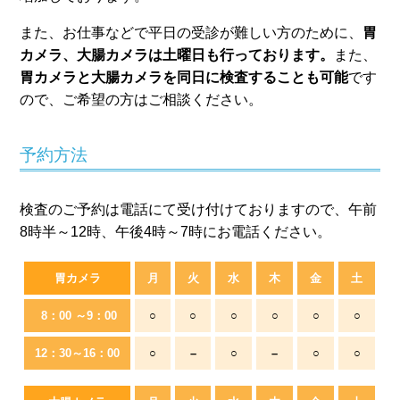
また、お仕事などで平日の受診が難しい方のために、
胃
カメラ、大腸カメラは土曜日も行っております。
また、
胃カメラと大腸カメラを同日に検査することも可能
です
ので、ご希望の方はご相談ください。
予約方法
検査のご予約は電話にて受け付けておりますので、午前
8時半～12時、午後4時～7時にお電話ください。
胃カメラ
月
火
水
木
金
土
8：00 ～
9：00
○
○
○
○
○
○
12：30～
16：00
○
–
○
–
○
○